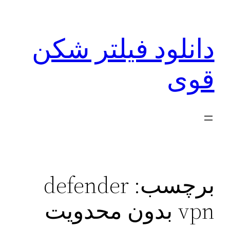
رفتن
به
دانلود فیلتر شکن
محتوا
قوی
برچسب:
defender
vpn بدون محدویت