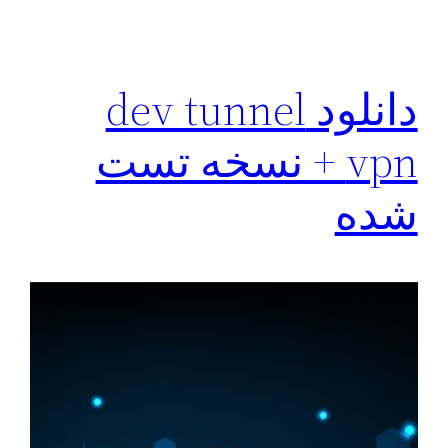
دانلود dev tunnel
vpn + نسخه تست
شده