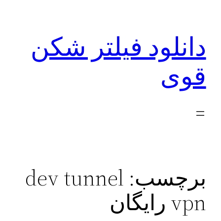
رفتن
به
دانلود فیلتر شکن
محتوا
قوی
برچسب:
dev tunnel
vpn رایگان