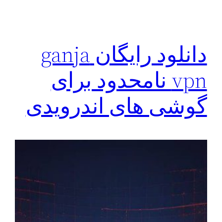
دانلود رایگان ganja
vpn نامحدود برای
گوشی های اندرویدی