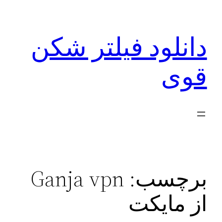
رفتن
به
دانلود فیلتر شکن
محتوا
قوی
برچسب:
Ganja vpn
از مایکت