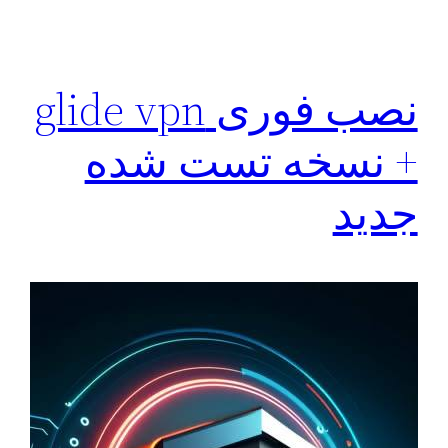
نصب فوری glide vpn
+ نسخه تست شده
جدید