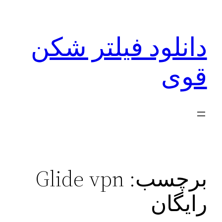
رفتن
به
دانلود فیلتر شکن
محتوا
قوی
برچسب:
Glide vpn
رایگان