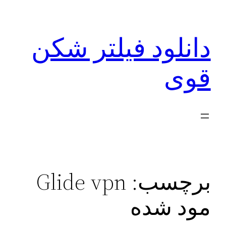
رفتن
به
دانلود فیلتر شکن
محتوا
قوی
برچسب:
Glide vpn
مود شده