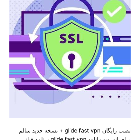
نصب رایگان glide fast vpn + نسخه جدید سالم
برای اندروید دانلود glide fast vpn برنامه فیلتر