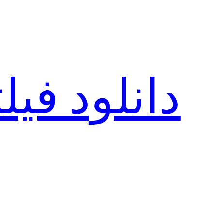
رفتن
به
محتوا
دانلود فی