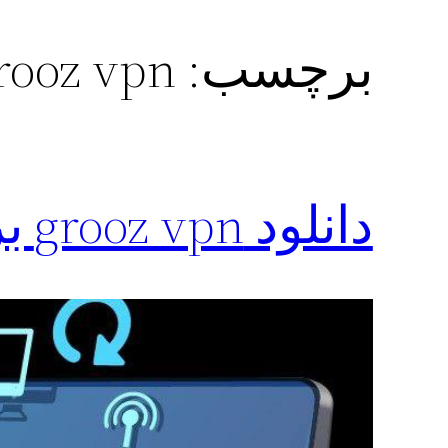
برچسب:
grooz vpn مود ش
دانلود grooz vpn برای نسخه اصلی