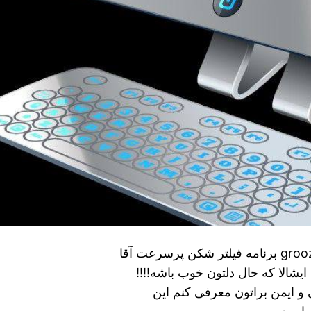
دانلود grooz vpn برای نسخه اصلی دریافت grooz vpn برنامه فیلتر شکن پرسرعت آقا
یشالا که حال دلتون خوب باشه!!!!
 ایمن براتون معرفی کنم‌ این