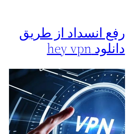
رفع انسداد از طریق
دانلود hey vpn