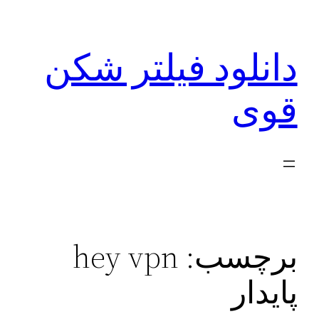
رفتن
به
دانلود فیلتر شکن
محتوا
قوی
برچسب:
hey vpn
پایدار