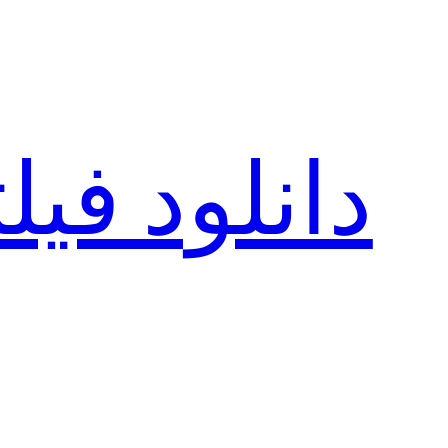
رفتن
به
محتوا
دانلود فی