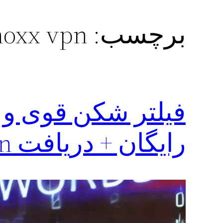
برچسب:
hoxx vpn برای ویند
فیلتر شکن قوی و
رایگان + دریافت hoxx vpn