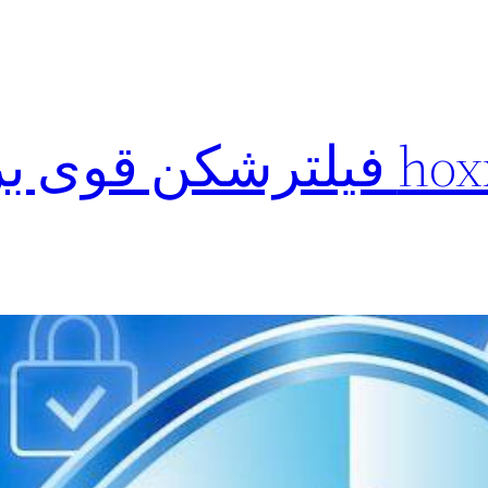
دانلود فوری hoxx vpn فیلترشکن قو