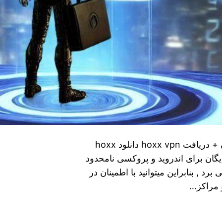
فیلتر شکن قوی و پرسرعت برای سامسونگ رایگان + دریافت hoxx vpn دانلود hoxx
رنامه فیلتر شکن برای اندروید بهترین VPN رایگان برای اندروید و پروکسی نامحدود
د , بنابراین میتوانید با اطمینان در
 مراکز…