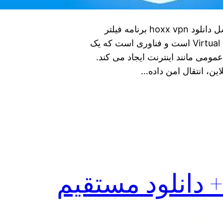
دانلود فوری hoxx vpn فیلترشکن قوی برای ایرانسل دانلود hoxx vpn برنامه فیلتر
شکن برای اندروید VPN مخفف Virtual Private Network است و فناوری است که یک
ومی مانند اینترنت ایجاد می کند.