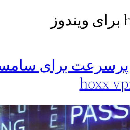
وز
 پرسرعت برای سامس