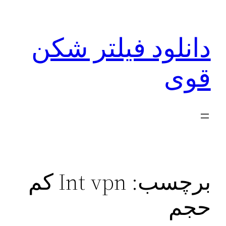
رفتن
به
دانلود فیلتر شکن
محتوا
قوی
برچسب:
Int vpn کم‌
حجم