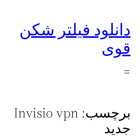
رفتن
به
دانلود فیلتر شکن
محتوا
قوی
برچسب:
Invisio vpn
جدید