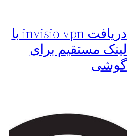
دریافت invisio vpn با
لینک مستقیم برای
گوشی