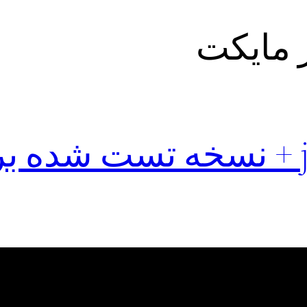
نصب فوری jk vpn + نسخه تست شده 