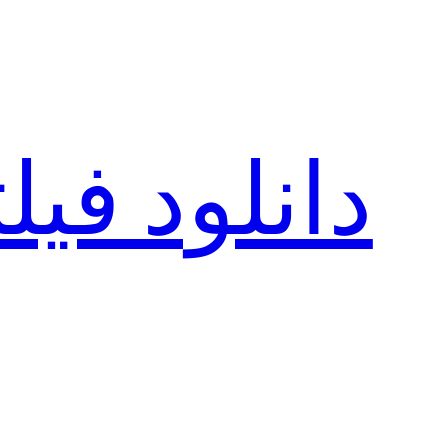
رفتن
به
محتوا
دانلود فی