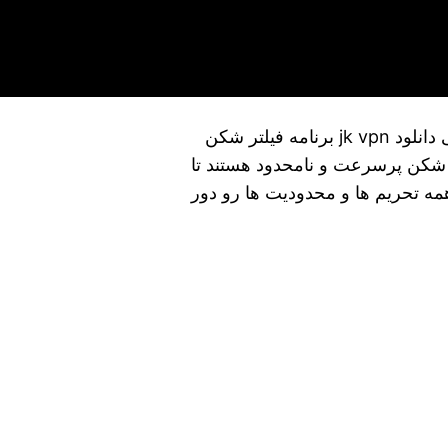
نصب فوری jk vpn + نسخه تست شده برای گوشی دانلود jk vpn برنامه فیلتر شکن
تر شکن پرسرعت و نامحدود هستند تا
همه تحریم ها و محدودیت ها رو دور