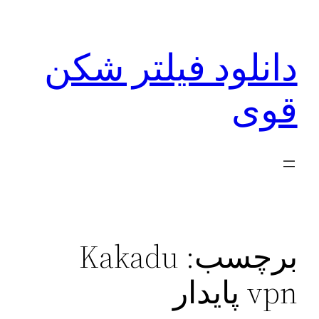
رفتن
به
دانلود فیلتر شکن
محتوا
قوی
برچسب:
Kakadu
vpn پایدار