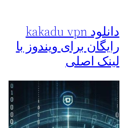
دانلود kakadu vpn
رایگان برای ویندوز با
لینک اصلی