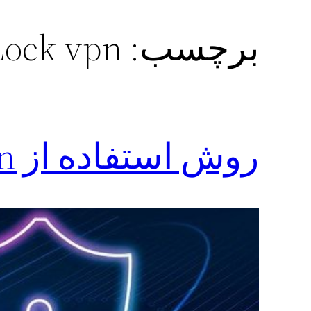
برچسب:
Lock vpn از گوگ
روش استفاده از lock vpn + فیلم اموزشی