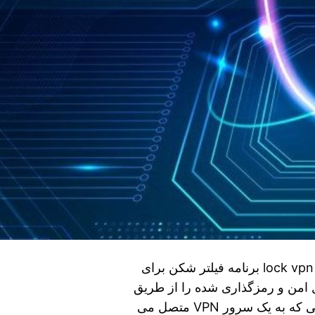
روش استفاده از lock vpn + فیلم اموزشی دانلود lock vpn برنامه فیلتر شکن برای
ل امن و رمزگذاری شده را از طریق
یک شبکه عمومی مانند اینترنت ایجاد می کند. هنگامی که به یک سرور VPN متصل می