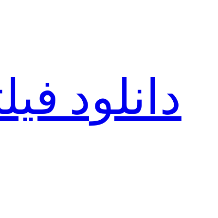
رفتن
به
محتوا
دانلود فی