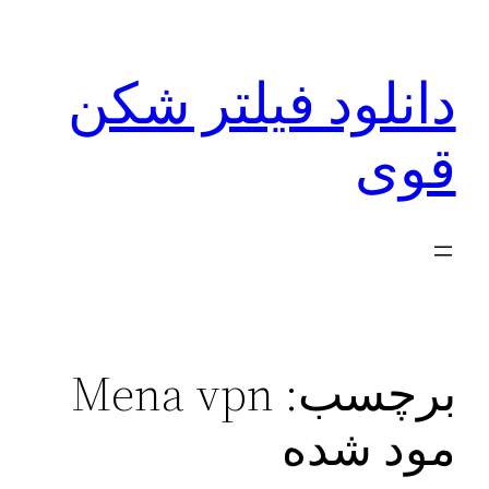
رفتن
به
دانلود فیلتر شکن
محتوا
قوی
برچسب:
Mena vpn
مود شده