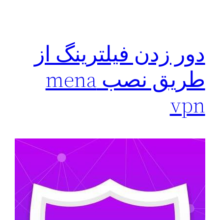
دور زدن فیلترینگ از
طریق نصب mena
vpn