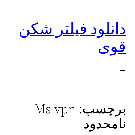
رفتن
به
دانلود فیلتر شکن
محتوا
قوی
برچسب:
Ms vpn
نامحدود