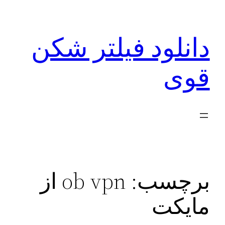
رفتن
به
دانلود فیلتر شکن
محتوا
قوی
برچسب:
ob vpn از
مایکت