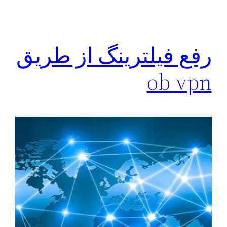
رفع فیلترینگ از طریق
ob vpn