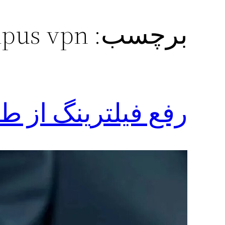
برچسب:
olympus vpn 
رفع فیلترینگ از طریق s vpn