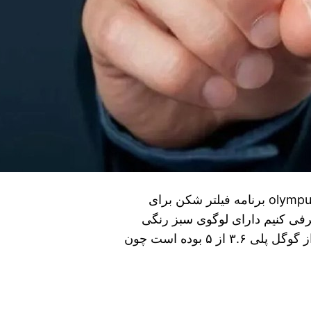
رفع فیلترینگ از طریق olympus vpn دانلود olympus vpn برنامه فیلتر شکن برای
رفی کنیم دارای لوگوی سبز رنگی
است و امتیاز دریافتی این فیلتر شکن جذاب تا الان از گوگل پلی ۳.۶ از ۵ بوده است چون