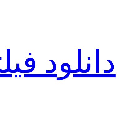
رفتن
به
محتوا
دانلود فی