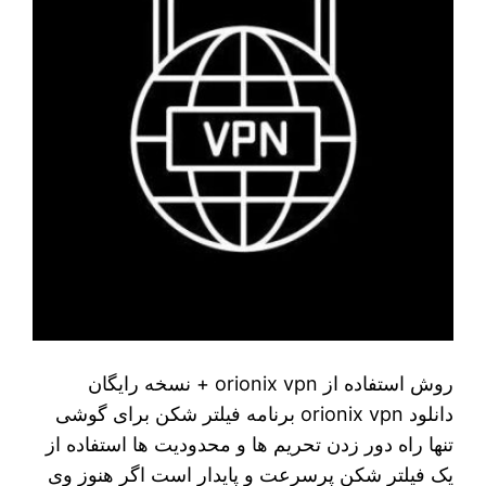
روش استفاده از orionix vpn + نسخه رایگان
دانلود orionix vpn برنامه فیلتر شکن برای گوشی
تنها راه دور زدن تحریم ها و محدودیت ها استفاده از
یک فیلتر شکن پرسرعت و پایدار است اگر هنوز وی