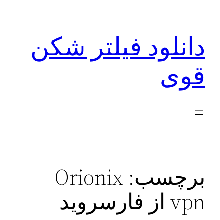
رفتن
به
دانلود فیلتر شکن
محتوا
قوی
برچسب:
Orionix
vpn از فارسروید