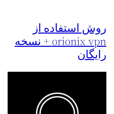
روش استفاده از
orionix vpn + نسخه
رایگان