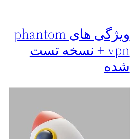
ویژگی های phantom
vpn + نسخه تست
شده