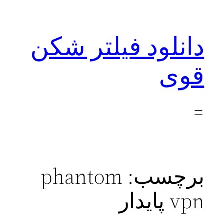
رفتن
به
دانلود فیلتر شکن
محتوا
قوی
برچسب:
phantom
vpn پایدار