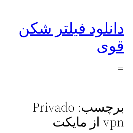
رفتن
به
دانلود فیلتر شکن
محتوا
قوی
برچسب:
Privado
vpn از مایکت