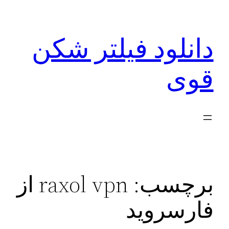
رفتن
به
دانلود فیلتر شکن
محتوا
قوی
برچسب:
raxol vpn از
فارسروید