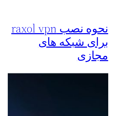
نحوه نصب raxol vpn
برای شبکه های
مجازی