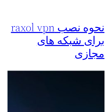
نحوه نصب raxol vpn
برای شبکه های
مجازی