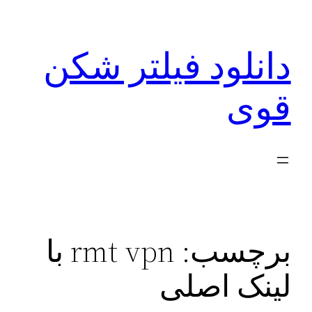
رفتن
به
دانلود فیلتر شکن
محتوا
قوی
برچسب:
rmt vpn با
لینک اصلی