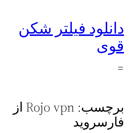
رفتن
به
دانلود فیلتر شکن
محتوا
قوی
برچسب:
Rojo vpn از
فارسروید