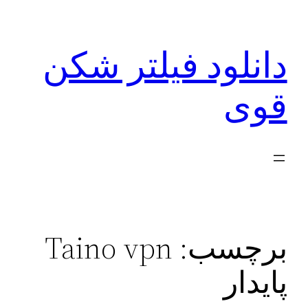
رفتن
به
دانلود فیلتر شکن
محتوا
قوی
برچسب:
Taino vpn
پایدار