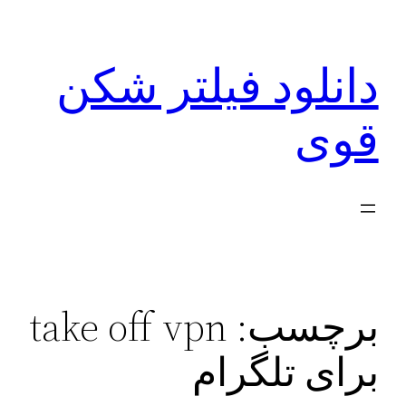
رفتن
به
دانلود فیلتر شکن
محتوا
قوی
برچسب:
take off vpn
برای تلگرام