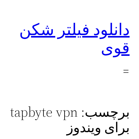
رفتن
به
دانلود فیلتر شکن
محتوا
قوی
برچسب:
tapbyte vpn
برای ویندوز