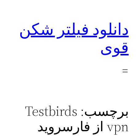
رفتن
به
دانلود فیلتر شکن
محتوا
قوی
برچسب:
Testbirds
vpn از فارسروید