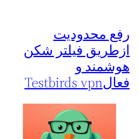
رفع محدودیت
ازطریق فیلتر شکن
هوشمند و
فعالTestbirds vpn