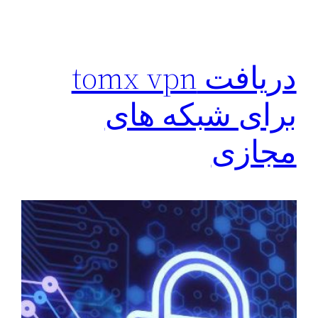
دریافت tomx vpn
برای شبکه های
مجازی