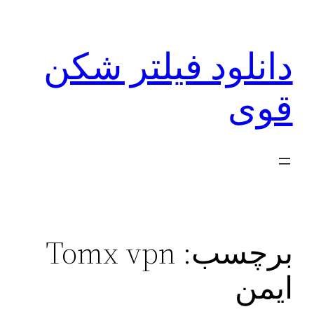
رفتن
به
دانلود فیلتر شکن
محتوا
قوی
برچسب:
Tomx vpn
ایمن