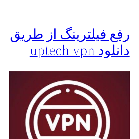
رفع فیلترینگ از طریق
دانلود uptech vpn