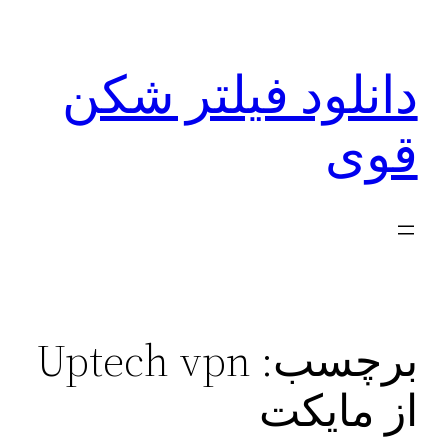
رفتن
به
دانلود فیلتر شکن
محتوا
قوی
برچسب:
Uptech vpn
از مایکت