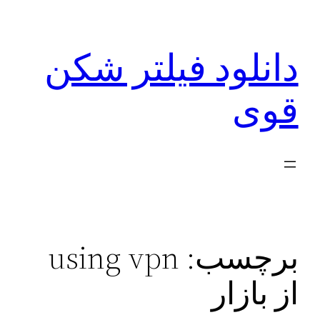
رفتن
به
دانلود فیلتر شکن
محتوا
قوی
برچسب:
using vpn
از بازار