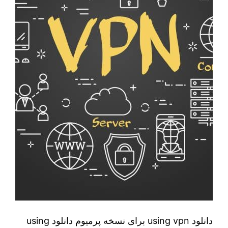
دانلود using vpn برای نسخه پرمیوم دانلود using