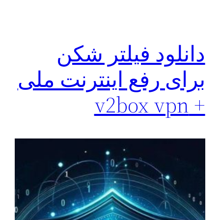
دانلود فیلتر شکن
برای رفع اینترنت ملی
+ v2box vpn