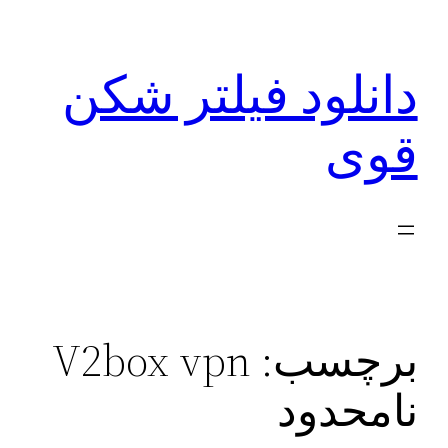
رفتن
به
دانلود فیلتر شکن
محتوا
قوی
برچسب:
V2box vpn
نامحدود