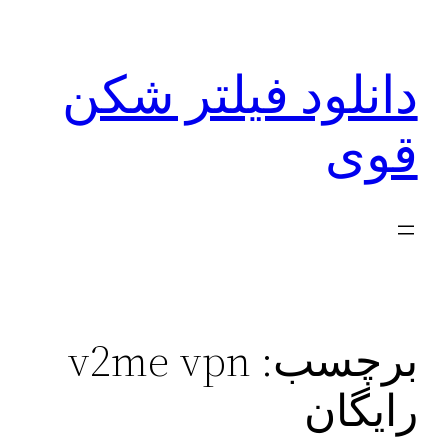
رفتن
به
دانلود فیلتر شکن
محتوا
قوی
برچسب:
v2me vpn
رایگان