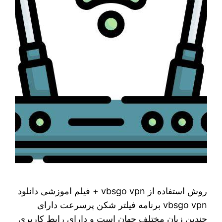
روش استفاده از vbsgo vpn + فیلم اموزشی دانلود
vbsgo vpn برنامه فیلتر شکن پرسرعت دارای
چندین زبان مختلف جهان است و دارای رابط کاربری