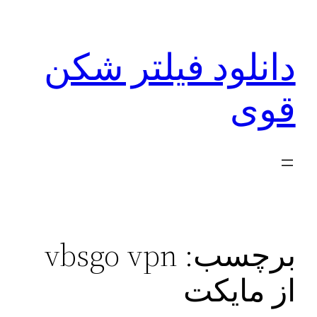
رفتن
به
دانلود فیلتر شکن
محتوا
قوی
برچسب:
vbsgo vpn
از مایکت