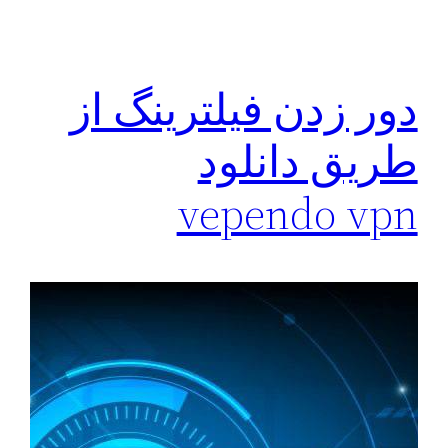
دور زدن فیلترینگ از
طریق دانلود
vependo vpn