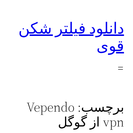
رفتن
به
دانلود فیلتر شکن
محتوا
قوی
برچسب:
Vependo
vpn از گوگل