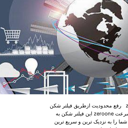
اموزش اتصال سریع و رایگان به وی پی انzeroone رفع محدودیت ازطریق فیلتر شکن
هوشمند و فعال zeroone اتصال به سرور های پر سرعت zeroone این فیلتر شکن به
ما را به نزدیک ترین و سریع ترین