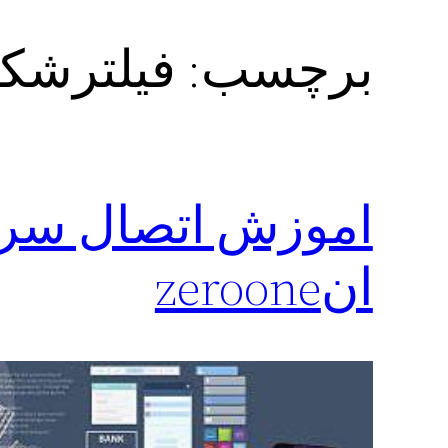
برچسب:
فیلترشکن zeroone از 
اموزش اتصال سریع
انzeroone