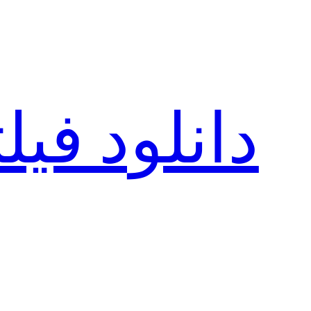
رفتن
به
محتوا
دانلود فی