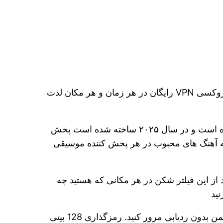
بهترین پروکسی VPN نامحدود رایگان برای اندروید. شما می توانید از خدمات نامحدود VPN رایگان و سرورهای پروکسی VPN رایگان در هر زمان و هر مکان لذت
است و جز به روز ترین فیلترشکن های اندرویدی است که در اختیار کاربران قراره داده شده است و در سال ۲۰۲۵ ساخته شده است پخش
YouTub بدون بافر. هر زمان که می خواهید به آهنگ های محبوب در هر پخش کننده موسیقی
از این فیلتر شکن در هر مکانی که هستید چه
نید
از شبکه شما تحت نقطه اتصال WiFi یا هر شرایط شبکه محافظت می کند. شما می توانید به صورت ناشناس و ایمن بدون ردیابی مرور کنید. رمزگذاری 128 بیتی