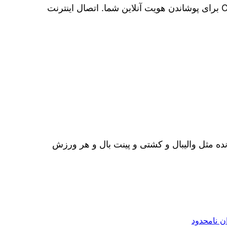
AES درجه نظامی برای ایمن کردن هات اسپات WiFi. پروتکل های IPsec و پروتکل های OpenVPN (UDP / TCP) برای پوشاندن هویت آنلاین شما. اتصال اینترنت
ده مثل والیبال و کشتی و پینت بال و هر ورزش
 نامحدود