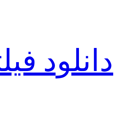
رفتن
به
محتوا
دانلود فی