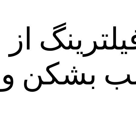
یلترینگ از
ب بشکن و