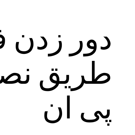
دور زدن ف
طریق نص
پی ان