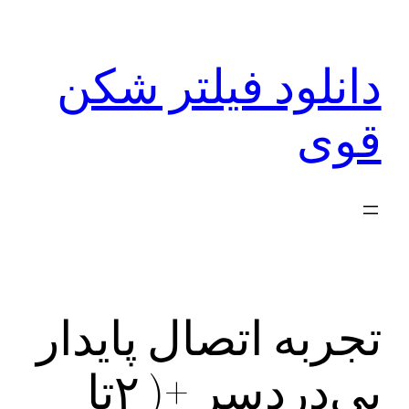
رفتن
به
دانلود فیلتر شکن
محتوا
قوی
تجربه اتصال پایدار
بی‌دردسر +( ۲تا