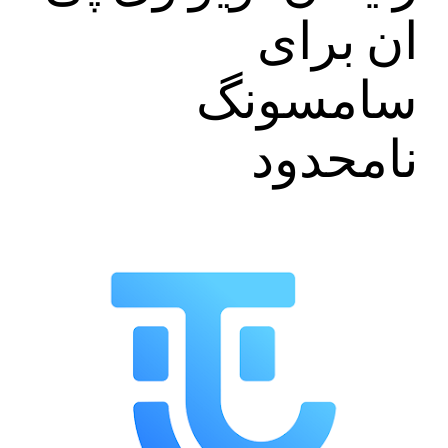
ان برای
سامسونگ
نامحدود