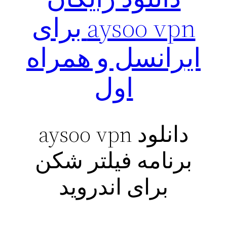
aysoo vpn برای
ایرانسل و همراه
اول
دانلود aysoo vpn
برنامه فیلتر شکن
برای اندروید