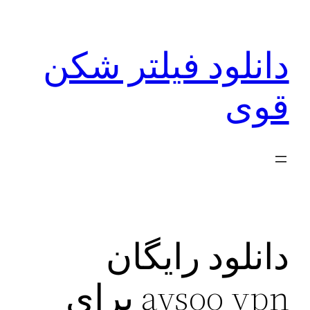
رفتن
به
دانلود فیلتر شکن
محتوا
قوی
دانلود رایگان
aysoo vpn برای