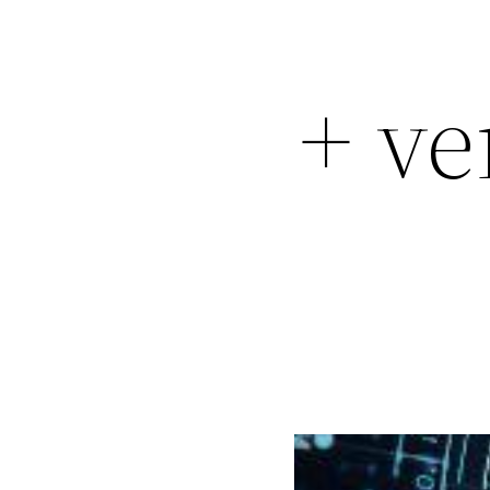
دانلود رایگان verro vpn +