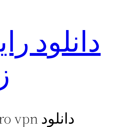
ز
دانلود verro vpn برنامه فیلتر شکن برای گوشی