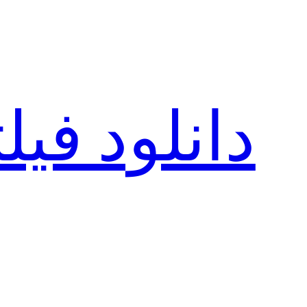
رفتن
به
محتوا
دانلود فی