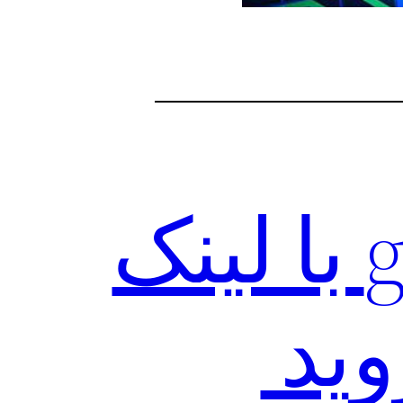
دانلود فوری gee vpn با لینک
وید