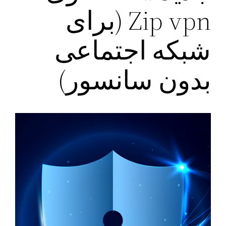
Zip vpn (برای
شبکه اجتماعی
بدون سانسور)