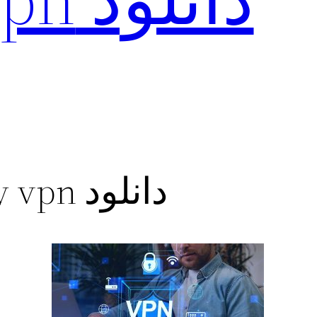
دانلود by vpn برنامه فیلتر شکن برای اندروید