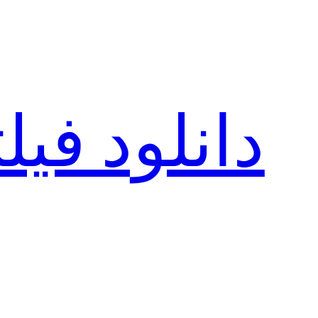
رفتن
به
محتوا
دانلود فی