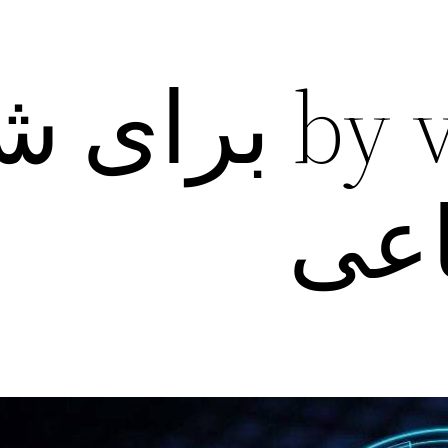
دانلود by vpn ب
اعی