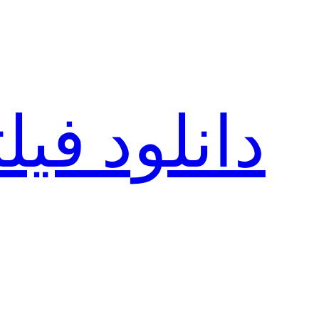
رفتن
به
محتوا
دانلود فی