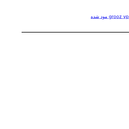
grooz v مود شده