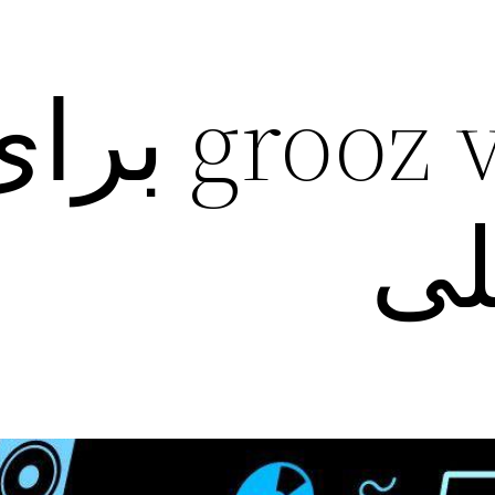
دانلود grooz vpn ب
لی