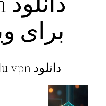
برای وی
دانلود kakadu vpn برنامه فیلتر شکن پرسرعت