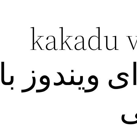
د kakadu vpn
ی ویندوز با
ی