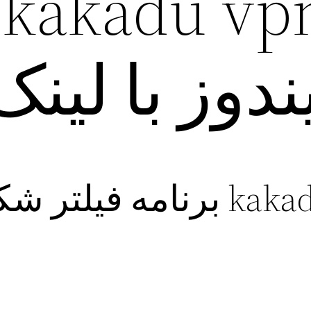
د
ندوز با لین