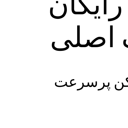
انلود kakadu vpn رایگان
ک اصلی