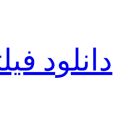
رفتن
به
محتوا
دانلود فی