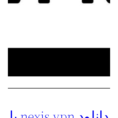
دانلود nexis vpn با