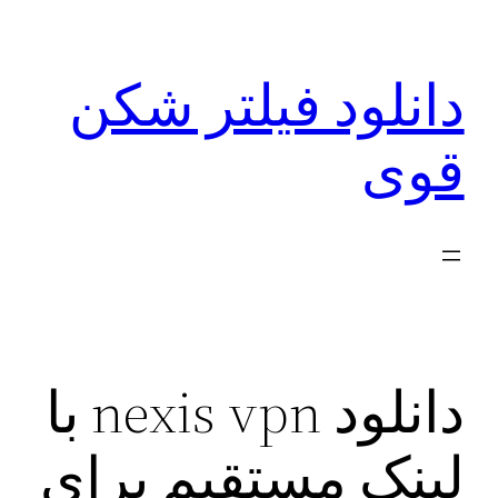
رفتن
به
دانلود فیلتر شکن
محتوا
قوی
دانلود nexis vpn با
لینک مستقیم برای