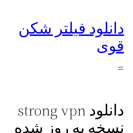
رفتن
به
دانلود فیلتر شکن
محتوا
قوی
دانلود strong vpn
نسخه به روز شده