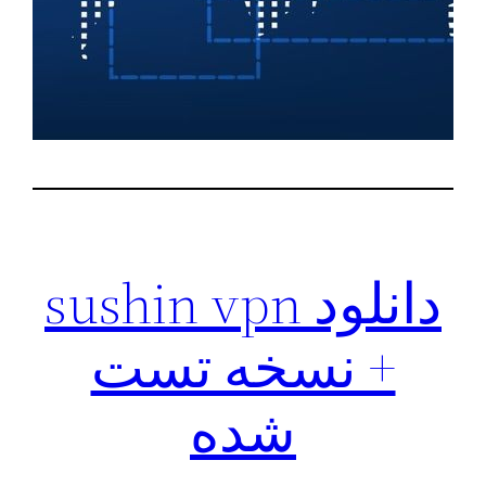
دانلود sushin vpn
+ نسخه تست
شده