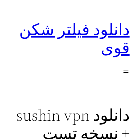
رفتن
به
دانلود فیلتر شکن
محتوا
قوی
دانلود sushin vpn
+ نسخه تست