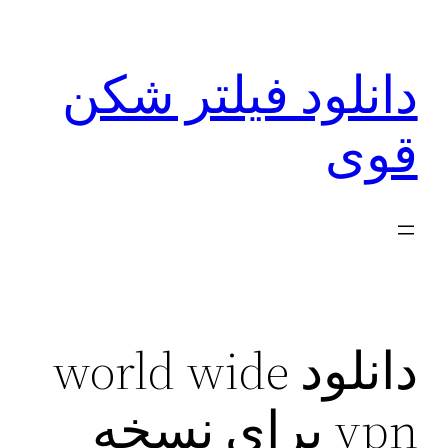
رفتن
به
دانلود فیلتر شکن
محتوا
قوی
دانلود world wide
vpn برای نسخه